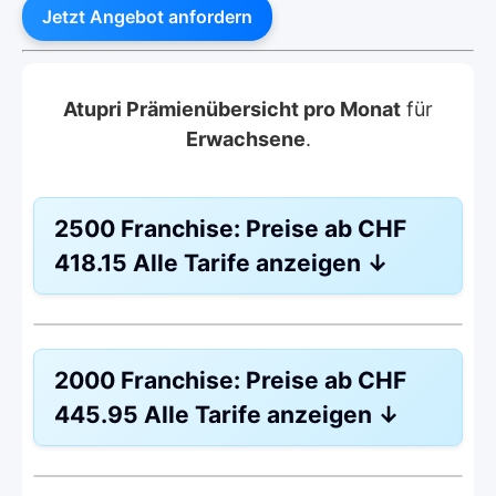
Jetzt Angebot anfordern
Atupri Prämienübersicht pro Monat
für
Erwachsene
.
2500 Franchise:
Preise ab
CHF
418.15
Alle Tarife anzeigen
↓
Weitere Modelle Modell:
SmartCare
2000 Franchise:
Preise ab
CHF
Ohne Unfalldeckung:
CHF 418.15
445.95
Alle Tarife anzeigen
↓
Mit Unfalldeckung:
CHF
440.45