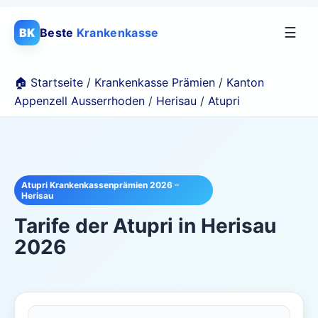
☰
BK
Beste
Krankenkasse
🏠 Startseite
/
Krankenkasse Prämien
/
Kanton
Appenzell Ausserrhoden
/
Herisau
/
Atupri
Atupri Krankenkassenprämien 2026 –
Herisau
Tarife der
Atupri
in
Herisau
2026