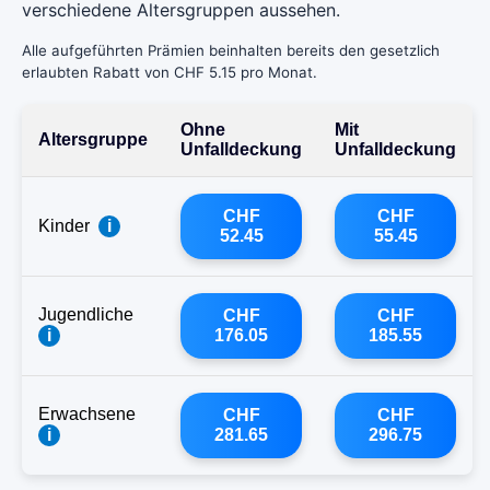
verschiedene Altersgruppen aussehen.
Alle aufgeführten Prämien beinhalten bereits den gesetzlich
erlaubten Rabatt von CHF 5.15 pro Monat.
Ohne
Mit
Altersgruppe
Unfalldeckung
Unfalldeckung
CHF
CHF
Kinder
i
52.45
55.45
Jugendliche
CHF
CHF
i
176.05
185.55
Erwachsene
CHF
CHF
i
281.65
296.75