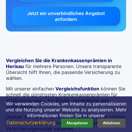
Jetzt ein unverbindliches Angebot
anfordern
Vergleichen Sie die Krankenkassenprämien in
Herisau
für mehrere Personen. Unsere transparente
Übersicht hilft Ihnen, die passende Versicherung zu
wählen.
Mit unserer einfachen
Vergleichsfunktion
können Sie
schnell die günstigsten Krankenkassenprämien für
2026 entdecken – für Kinder, Jugendliche und
Wir verwenden Cookies, um Inhalte zu personalisieren
Erwachsene.
und die Nutzung unserer Website zu analysieren. Mehr
Informationen finden Sie in unserer
Denken Sie daran: Die Krankenkassenprämien können
Datenschutzerklärung
.
je nach Alter, Gesundheitszustand und gewähltem
Akzeptieren
Ablehnen
Versicherungsmodell variieren.