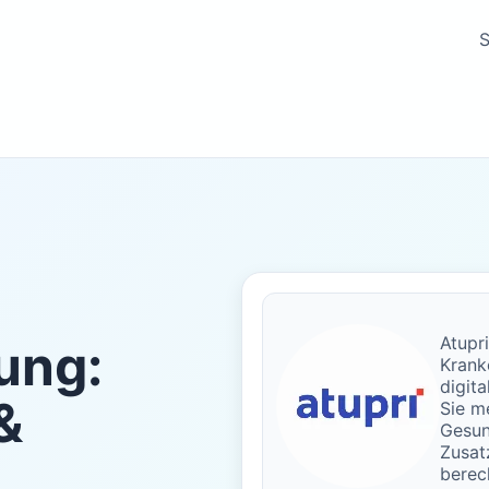
S
Atupr
ung:
Krank
digita
&
Sie m
Gesun
Zusat
berec