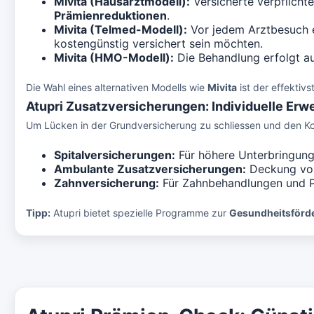
Mivita (Hausarztmodell):
Versicherte verpflichte
Prämienreduktionen
.
Mivita (Telmed-Modell):
Vor jedem Arztbesuch erf
kostengünstig versichert sein möchten.
Mivita (HMO-Modell):
Die Behandlung erfolgt au
Die Wahl eines alternativen Modells wie
Mivita
ist der effektiv
Atupri Zusatzversicherungen: Individuelle Erw
Um Lücken in der Grundversicherung zu schliessen und den Ko
Spitalversicherungen:
Für höhere Unterbringungs
Ambulante Zusatzversicherungen:
Deckung von
Zahnversicherung:
Für Zahnbehandlungen und P
Tipp:
Atupri bietet spezielle Programme zur
Gesundheitsförd