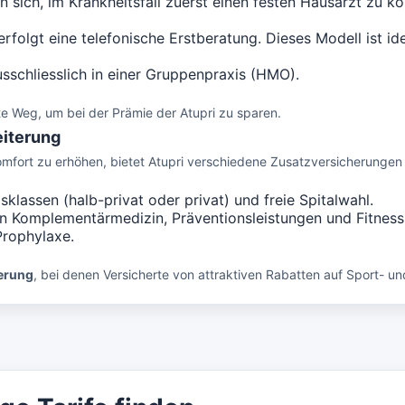
n sich, im Krankheitsfall zuerst einen festen Hausarzt zu ko
olgt eine telefonische Erstberatung. Dieses Modell ist ideal
sschliesslich in einer Gruppenpraxis (HMO).
ste Weg, um bei der Prämie der Atupri zu sparen.
eiterung
mfort zu erhöhen, bietet Atupri verschiedene Zusatzversicherungen
klassen (halb-privat oder privat) und freie Spitalwahl.
 Komplementärmedizin, Präventionsleistungen und Fitness
rophylaxe.
erung
, bei denen Versicherte von attraktiven Rabatten auf Sport- u