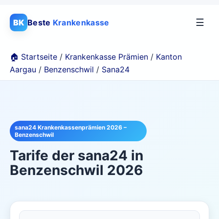
☰
BK
Beste
Krankenkasse
🏠 Startseite
/
Krankenkasse Prämien
/
Kanton
Aargau
/
Benzenschwil
/
Sana24
sana24 Krankenkassenprämien 2026 –
Benzenschwil
Tarife der
sana24
in
Benzenschwil
2026