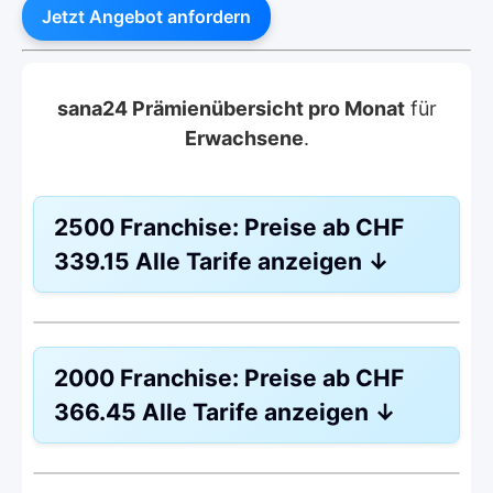
Jetzt Angebot anfordern
sana24 Prämienübersicht pro Monat
für
Erwachsene
.
2500 Franchise:
Preise ab
CHF
339.15
Alle Tarife anzeigen
↓
Weitere Modelle Modell:
Combi Care
2000 Franchise:
Preise ab
CHF
Ohne Unfalldeckung:
CHF 339.15
366.45
Alle Tarife anzeigen
↓
Mit Unfalldeckung:
CHF 363.25