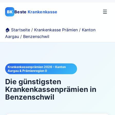
☰
BK
Beste
Krankenkasse
🏠 Startseite
/
Krankenkasse Prämien
/
Kanton
Aargau
/
Benzenschwil
Krankenkassenprämien 2026 – Kanton
Aargau & Prämienregion 0
Die günstigsten
Krankenkassenprämien in
Benzenschwil