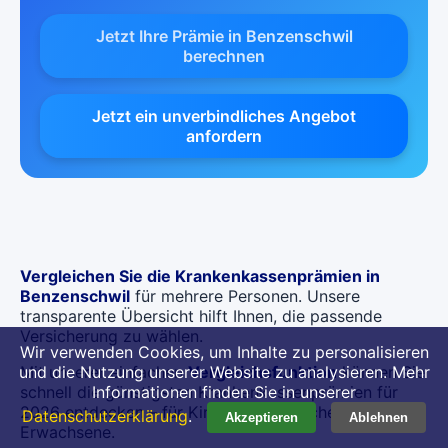
Jetzt Ihre Prämie in Benzenschwil
berechnen
Jetzt ein unverbindliches Angebot
anfordern
Vergleichen Sie die Krankenkassenprämien in
Benzenschwil
für mehrere Personen. Unsere
transparente Übersicht hilft Ihnen, die passende
Versicherung zu wählen.
Wir verwenden Cookies, um Inhalte zu personalisieren
Mit unserer einfachen
Vergleichsfunktion
können Sie
und die Nutzung unserer Website zu analysieren. Mehr
schnell die günstigsten Krankenkassenprämien für
Informationen finden Sie in unserer
2026 entdecken – für Kinder, Jugendliche und
Datenschutzerklärung
.
Akzeptieren
Ablehnen
Erwachsene.