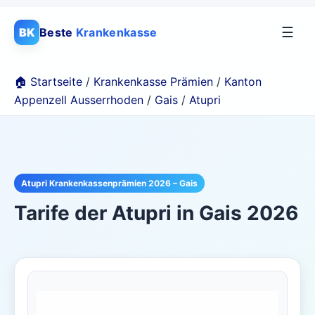
☰
BK
Beste
Krankenkasse
🏠 Startseite
/
Krankenkasse Prämien
/
Kanton
Appenzell Ausserrhoden
/
Gais
/
Atupri
Atupri Krankenkassenprämien 2026 – Gais
Tarife der
Atupri
in
Gais
2026