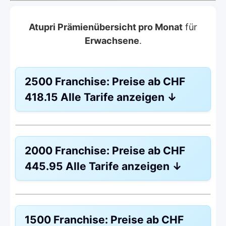
Atupri Prämienübersicht pro Monat
für
Erwachsene
.
2500 Franchise:
Preise ab
CHF
418.15
Alle Tarife anzeigen
↓
Weitere Modelle Modell:
SmartCare
2000 Franchise:
Preise ab
CHF
Ohne Unfalldeckung:
CHF 418.15
445.95
Alle Tarife anzeigen
↓
Mit Unfalldeckung:
CHF
440.45
Weitere Modelle Modell:
SmartCare
1500 Franchise:
Preise ab
CHF
Ohne Unfalldeckung: