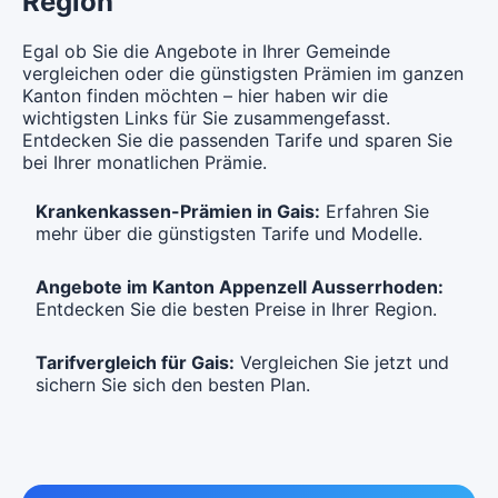
Region
Hausarzt Modell:
CareMed
Standard Modell:
Grundversicherung
Ohne Unfalldeckung:
Egal ob Sie die Angebote in Ihrer Gemeinde
Ohne Unfalldeckung:
CHF 147.15
CHF 156.65
vergleichen oder die günstigsten Prämien im ganzen
Kanton finden möchten – hier haben wir die
Mit Unfalldeckung:
Mit Unfalldeckung:
CHF 155.15
wichtigsten Links für Sie zusammengefasst.
CHF 165.15
Entdecken Sie die passenden Tarife und sparen Sie
bei Ihrer monatlichen Prämie.
Standard Modell:
Grundversicherung
Ohne Unfalldeckung:
Krankenkassen-Prämien in Gais:
Erfahren Sie
CHF 162.15
mehr über die günstigsten Tarife und Modelle.
Mit Unfalldeckung:
CHF 170.95
Angebote im Kanton Appenzell Ausserrhoden:
Entdecken Sie die besten Preise in Ihrer Region.
Tarifvergleich für Gais:
Vergleichen Sie jetzt und
sichern Sie sich den besten Plan.