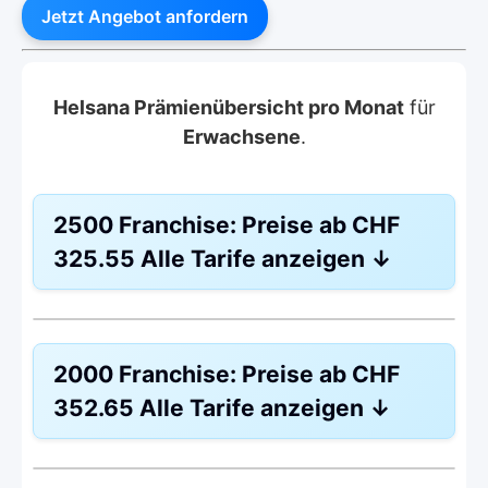
Jetzt Angebot anfordern
Helsana Prämienübersicht pro Monat
für
Erwachsene
.
2500 Franchise:
Preise ab
CHF
325.55
Alle Tarife anzeigen
↓
Weitere Modelle
BeneFit PLUS
2000 Franchise:
Preise ab
CHF
Modell:
Telmed
352.65
Alle Tarife anzeigen
↓
Ohne Unfalldeckung:
CHF 325.55
Mit Unfalldeckung:
CHF 350.35