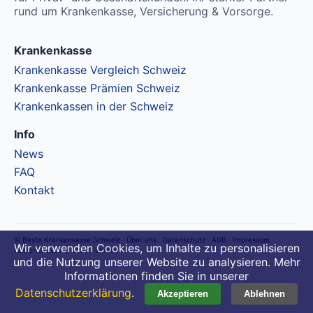
Ohne Unfalldeckung:
CHF 108.15
CHF 90.95
rund um Krankenkasse, Versicherung & Vorsorge.
Mit Unfalldeckung:
Mit Unfalldeckung:
CHF 116.65
CHF 98.15
Krankenkasse
Krankenkasse Vergleich Schweiz
Standard Modell:
Grundversicherung
Krankenkasse Prämien Schweiz
Ohne Unfalldeckung:
Krankenkassen in der Schweiz
CHF 118.05
Mit Unfalldeckung:
Info
CHF 127.25
News
FAQ
Kontakt
©
Beste Krankenkasse Schweiz
·
Über uns
·
Datenschutz
·
AGB
·
Impressum
·
Wir verwenden Cookies, um Inhalte zu personalisieren
Haldenstrasse 2, 8320 Fehraltorf
und die Nutzung unserer Website zu analysieren. Mehr
Informationen finden Sie in unserer
Datenschutzerklärung
.
Akzeptieren
Ablehnen