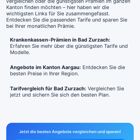
Hausarzt Modell:
FAVORIT MEDICA
vergleichen oder die günstigsten Prämien im ganzen
Ohne Unfalldeckung:
Ohne Unfalldeckung:
CHF 122.85
Kanton finden möchten – hier haben wir die
Mit Unfalldeckung:
Ohne Unfalldeckung:
CHF 112.05
CHF 144.15
CHF 101.15
wichtigsten Links für Sie zusammengefasst.
Mit Unfalldeckung:
Entdecken Sie die passenden Tarife und sparen Sie
Mit Unfalldeckung:
CHF 132.55
Mit Unfalldeckung:
CHF 120.85
bei Ihrer monatlichen Prämie.
CHF 109.15
Hausarzt Modell:
FAVORIT CASA
Ohne Unfalldeckung:
Krankenkassen-Prämien in Bad Zurzach:
Hausarzt Modell:
FAVORIT CASA
CHF 133.75
Hausarzt Modell:
FAVORIT CASA
Erfahren Sie mehr über die günstigsten Tarife und
Ohne Unfalldeckung:
Ohne Unfalldeckung:
Modelle.
CHF 122.85
Mit Unfalldeckung:
CHF 112.05
CHF 144.15
Mit Unfalldeckung:
Mit Unfalldeckung:
Angebote im Kanton Aargau:
Entdecken Sie die
CHF 132.55
CHF 120.85
besten Preise in Ihrer Region.
Standard Modell:
Grundversicherung
Ohne Unfalldeckung:
Standard Modell:
Grundversicherung
CHF 133.75
Tarifvergleich für Bad Zurzach:
Vergleichen Sie
Ohne Unfalldeckung:
jetzt und sichern Sie sich den besten Plan.
CHF 122.85
Mit Unfalldeckung:
CHF 144.15
Mit Unfalldeckung:
CHF 132.55
Weitere Modelle
FAVORIT
Modell:
TELMED
Jetzt die besten Angebote vergleichen und sparen!
Ohne Unfalldeckung: