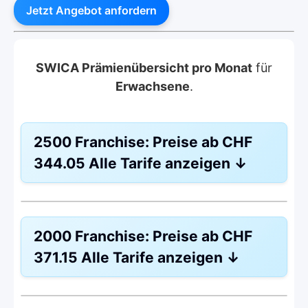
Jetzt Angebot anfordern
SWICA Prämienübersicht pro Monat
für
Erwachsene
.
2500 Franchise:
Preise ab
CHF
344.05
Alle Tarife anzeigen
↓
Hausarzt
FAVORIT
2000 Franchise:
Preise ab
CHF
Modell:
MULTICHOICE
371.15
Alle Tarife anzeigen
↓
Ohne Unfalldeckung:
CHF
344.05