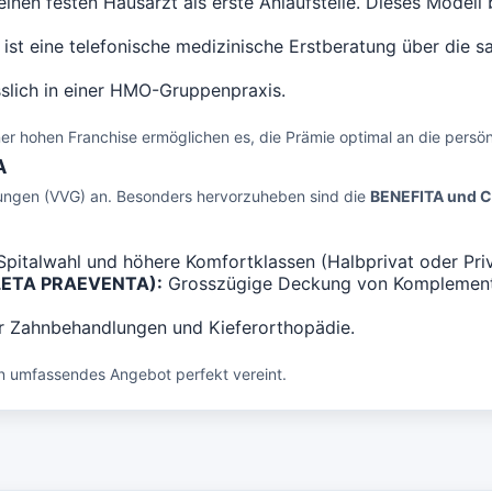
inen festen Hausarzt als erste Anlaufstelle. Dieses Modell 
st eine telefonische medizinische Erstberatung über die sa
slich in einer HMO-Gruppenpraxis.
er hohen Franchise ermöglichen es, die Prämie optimal an die persö
A
rungen (VVG) an. Besonders hervorzuheben sind die
BENEFITA und 
 Spitalwahl und höhere Komfortklassen (Halbprivat oder Pr
PLETA PRAEVENTA):
Grosszügige Deckung von Komplementä
ür Zahnbehandlungen und Kieferorthopädie.
ein umfassendes Angebot perfekt vereint.