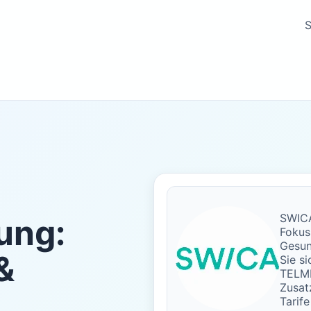
S
SWICA
ung:
Fokus
Gesun
&
Sie s
TELME
Zusat
Tarife