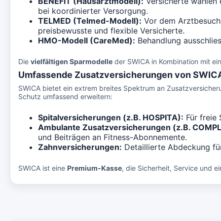
BENEFIT (Hausarztmodell):
Versicherte wählen e
bei koordinierter Versorgung.
TELMED (Telmed-Modell):
Vor dem Arztbesuch i
preisbewusste und flexible Versicherte.
HMO-Modell (CareMed):
Behandlung ausschlies
Die
vielfältigen Sparmodelle
der SWICA in Kombination mit ein
Umfassende Zusatzversicherungen von SWIC
SWICA bietet ein extrem breites Spektrum an Zusatzversiche
Schutz umfassend erweitern:
Spitalversicherungen (z.B. HOSPITA):
Für freie
Ambulante Zusatzversicherungen (z.B. COM
und Beiträgen an Fitness-Abonnemente.
Zahnversicherungen:
Detaillierte Abdeckung f
SWICA ist eine
Premium-Kasse
, die Sicherheit, Service und 