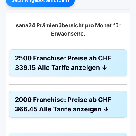
sana24 Prämienübersicht pro Monat
für
Erwachsene
.
2500 Franchise:
Preise ab
CHF
339.15
Alle Tarife anzeigen
↓
Weitere Modelle Modell:
Combi Care
2000 Franchise:
Preise ab
CHF
Ohne Unfalldeckung:
CHF 339.15
366.45
Alle Tarife anzeigen
↓
Mit Unfalldeckung:
CHF 363.25