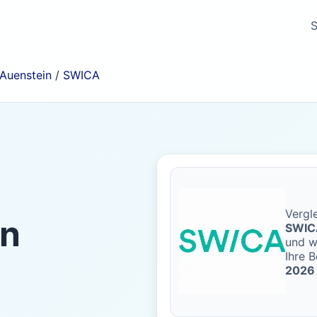
S
Auenstein
/
SWICA
Vergle
in
SWIC
und w
Ihre B
2026