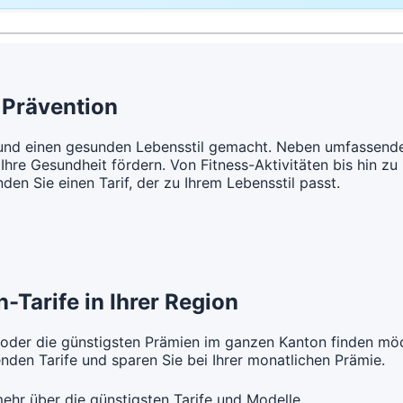
CHF 111.05
t Unfalldeckung:
CHF 109.15
Mit Unfall
usarzt Modell:
FAVORIT MEDICA
Hausarzt M
t Unfalldeckung:
Mit Unfall
CHF 119.85
ne Unfalldeckung:
Ohne Unfa
usarzt Modell:
FAVORIT MEDPHARM
HMO Model
CHF 112.05
ne Unfalldeckung:
Ohne Unfa
CHF 119.15
t Unfalldeckung:
Mit Unfall
 Prävention
CHF 120.85
usarzt Modell:
FAVORIT CASA
Standard M
t Unfalldeckung:
Mit Unfall
CHF 128.55
 und einen gesunden Lebensstil gemacht. Neben umfassende
ne Unfalldeckung:
Ohne Unfa
Ihre Gesundheit fördern. Von Fitness-Aktivitäten bis hin 
CHF 122.85
nden Sie einen Tarif, der zu Ihrem Lebensstil passt.
t Unfalldeckung:
Mit Unfall
CHF 132.55
usarzt Modell:
FAVORIT CASA
Standard M
ne Unfalldeckung:
Ohne Unfa
CHF 133.75
t Unfalldeckung:
Mit Unfall
-Tarife in Ihrer Region
CHF 144.15
 oder die günstigsten Prämien im ganzen Kanton finden möc
den Tarife und sparen Sie bei Ihrer monatlichen Prämie.
ehr über die günstigsten Tarife und Modelle.