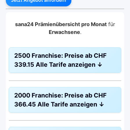
sana24 Prämienübersicht pro Monat
für
Erwachsene
.
2500 Franchise:
Preise ab
CHF
339.15
Alle Tarife anzeigen
↓
Weitere Modelle Modell:
Combi Care
2000 Franchise:
Preise ab
CHF
Ohne Unfalldeckung:
CHF 339.15
366.45
Alle Tarife anzeigen
↓
Mit Unfalldeckung:
CHF 363.25