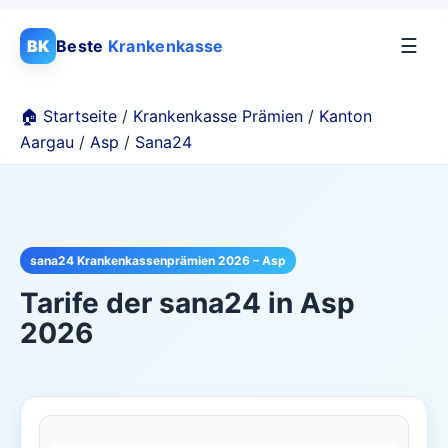
☰
BK
Beste
Krankenkasse
🏠 Startseite
/
Krankenkasse Prämien
/
Kanton
Aargau
/
Asp
/
Sana24
sana24 Krankenkassenprämien 2026 – Asp
Tarife der
sana24
in
Asp
2026