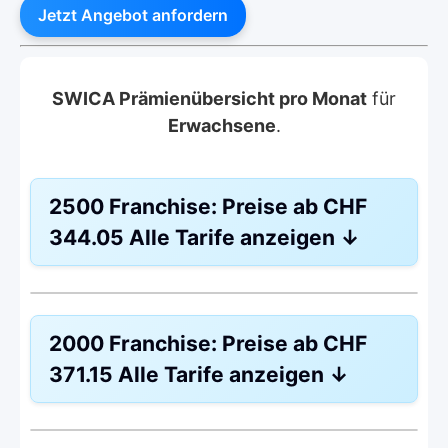
Jetzt Angebot anfordern
SWICA Prämienübersicht pro Monat
für
Erwachsene
.
2500 Franchise:
Preise ab
CHF
344.05
Alle Tarife anzeigen
↓
Hausarzt
FAVORIT
2000 Franchise:
Preise ab
CHF
Modell:
MULTICHOICE
371.15
Alle Tarife anzeigen
↓
Ohne Unfalldeckung:
CHF
344.05