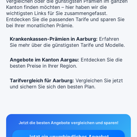
Modell:
TELMED
vergleichen oder die günstigsten Prämien im ganzen
Ohne Unfalldeckung:
Ohne Unfalldeckung:
CHF 133.75
Ohne Unfalldeckung:
CHF 122.85
Kanton finden möchten – hier haben wir die
Ohne Unfalldeckung:
CHF 112.05
CHF 101.15
wichtigsten Links für Sie zusammengefasst.
Mit Unfalldeckung:
Mit Unfalldeckung:
CHF 144.15
Entdecken Sie die passenden Tarife und sparen Sie
Mit Unfalldeckung:
CHF 132.55
Mit Unfalldeckung:
CHF 120.85
bei Ihrer monatlichen Prämie.
CHF 109.15
Hausarzt Modell:
FAVORIT MEDICA
Krankenkassen-Prämien in Aarburg:
Erfahren
Hausarzt Modell:
FAVORIT MEDICA
Hausarzt Modell:
FAVORIT MEDICA
Sie mehr über die günstigsten Tarife und Modelle.
Ohne Unfalldeckung:
Ohne Unfalldeckung:
CHF 133.75
Ohne Unfalldeckung:
CHF 122.85
CHF 112.05
Angebote im Kanton Aargau:
Entdecken Sie die
Mit Unfalldeckung:
Mit Unfalldeckung:
CHF 144.15
Mit Unfalldeckung:
besten Preise in Ihrer Region.
CHF 132.55
CHF 120.85
Tarifvergleich für Aarburg:
Vergleichen Sie jetzt
Hausarzt Modell:
FAVORIT CASA
Hausarzt Modell:
FAVORIT CASA
und sichern Sie sich den besten Plan.
Ohne Unfalldeckung:
Ohne Unfalldeckung:
CHF 133.75
CHF 122.85
Mit Unfalldeckung:
Mit Unfalldeckung:
CHF 144.15
CHF 132.55
Jetzt die besten Angebote vergleichen und sparen!
Standard Modell:
Grundversicherung
Ohne Unfalldeckung:
Jetzt ein unverbindliches Angebot