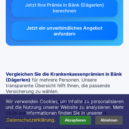
Jetzt Ihre Prämie in Bänk (Dägerlen)
berechnen
Jetzt ein unverbindliches Angebot
anfordern
Vergleichen Sie die Krankenkassenprämien in Bänk
(Dägerlen)
für mehrere Personen. Unsere
transparente Übersicht hilft Ihnen, die passende
Versicherung zu wählen.
Wir verwenden Cookies, um Inhalte zu personalisieren
Mit unserer einfachen
Vergleichsfunktion
können Sie
und die Nutzung unserer Website zu analysieren. Mehr
schnell die günstigsten Krankenkassenprämien für
Informationen finden Sie in unserer
2026 entdecken – für Kinder, Jugendliche und
Erwachsene.
Datenschutzerklärung
.
Akzeptieren
Ablehnen