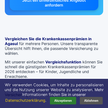
Jetzt ein unverbindliches Angebot
anfordern
Vergleichen Sie die Krankenkassenprämien in
Agasul
für mehrere Personen. Unsere transparente
Übersicht hilft Ihnen, die passende Versicherung zu
wählen.
Mit unserer einfachen
Vergleichsfunktion
können Sie
schnell die günstigsten Krankenkassenprämien für
2026 entdecken – für Kinder, Jugendliche und
Erwachsene.
Wir verwenden Cookies, um Inhalte zu personalisieren
Denken Sie daran: Die Krankenkassenprämien können
und die Nutzung unserer Website zu analysieren. Mehr
je nach Alter, Gesundheitszustand und gewähltem
Informationen finden Sie in unserer
Versicherungsmodell variieren.
Datenschutzerklärung
.
Akzeptieren
Ablehnen