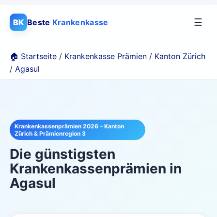
☰
BK
Beste
Krankenkasse
🏠 Startseite
/
Krankenkasse Prämien
/
Kanton Zürich
/
Agasul
Krankenkassenprämien 2026 – Kanton
Zürich & Prämienregion 3
Die günstigsten
Krankenkassenprämien in
Agasul