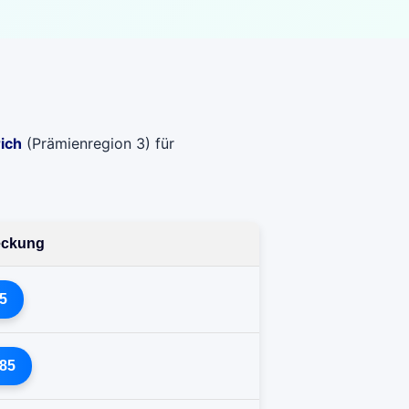
ich
(Prämienregion 3) für
deckung
5
85