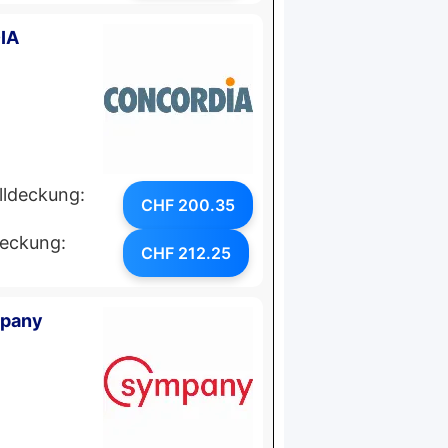
IA
lldeckung:
CHF 200.35
deckung:
CHF 212.25
mpany