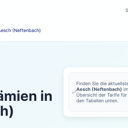
S
Aesch (Neftenbach)
Finden Sie die aktuells
Aesch (Neftenbach)
im
mien in
✅
Übersicht der Tarife für
den Tabellen unten.
h)