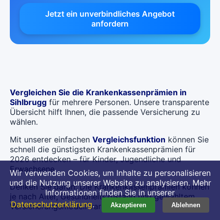
Jetzt ein unverbindliches Angebot
anfordern
Vergleichen Sie die Krankenkassenprämien in
Sihlbrugg
für mehrere Personen. Unsere transparente
Übersicht hilft Ihnen, die passende Versicherung zu
wählen.
Mit unserer einfachen
Vergleichsfunktion
können Sie
schnell die günstigsten Krankenkassenprämien für
2026 entdecken – für Kinder, Jugendliche und
Erwachsene.
Wir verwenden Cookies, um Inhalte zu personalisieren
und die Nutzung unserer Website zu analysieren. Mehr
Denken Sie daran: Die Krankenkassenprämien können
Informationen finden Sie in unserer
je nach Alter, Gesundheitszustand und gewähltem
Datenschutzerklärung
.
Versicherungsmodell variieren.
Akzeptieren
Ablehnen