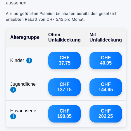
aussehen.
Alle aufgeführten Prämien beinhalten bereits den gesetzlich
erlaubten Rabatt von CHF 5.15 pro Monat.
Ohne
Mit
Altersgruppe
Unfalldeckung
Unfalldeckung
CHF
CHF
Kinder
i
37.75
40.05
Jugendliche
CHF
CHF
i
137.15
144.65
Erwachsene
CHF
CHF
i
190.85
202.25