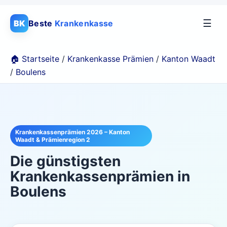
☰
BK
Beste
Krankenkasse
🏠 Startseite
/
Krankenkasse Prämien
/
Kanton Waadt
/
Boulens
Krankenkassenprämien 2026 – Kanton
Waadt & Prämienregion 2
Die günstigsten
Krankenkassenprämien in
Boulens