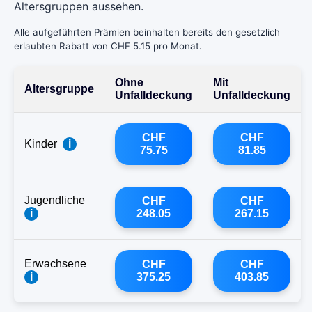
Altersgruppen aussehen.
Alle aufgeführten Prämien beinhalten bereits den gesetzlich
erlaubten Rabatt von CHF 5.15 pro Monat.
Ohne
Mit
Altersgruppe
Unfalldeckung
Unfalldeckung
CHF
CHF
Kinder
i
75.75
81.85
Jugendliche
CHF
CHF
i
248.05
267.15
Erwachsene
CHF
CHF
i
375.25
403.85