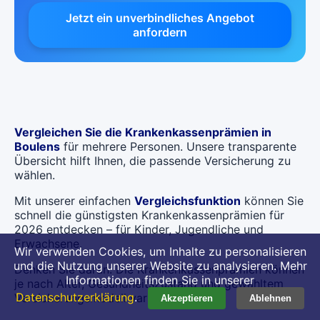
Jetzt ein unverbindliches Angebot
anfordern
Vergleichen Sie die Krankenkassenprämien in
Boulens
für mehrere Personen. Unsere transparente
Übersicht hilft Ihnen, die passende Versicherung zu
wählen.
Mit unserer einfachen
Vergleichsfunktion
können Sie
schnell die günstigsten Krankenkassenprämien für
2026 entdecken – für Kinder, Jugendliche und
Erwachsene.
Wir verwenden Cookies, um Inhalte zu personalisieren
und die Nutzung unserer Website zu analysieren. Mehr
Denken Sie daran: Die Krankenkassenprämien können
Informationen finden Sie in unserer
je nach Alter, Gesundheitszustand und gewähltem
Datenschutzerklärung
.
Versicherungsmodell variieren.
Akzeptieren
Ablehnen