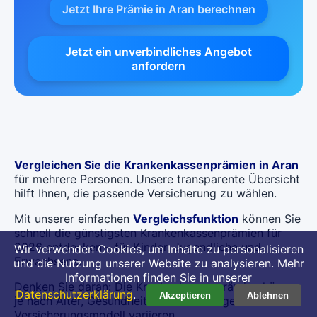
Jetzt Ihre Prämie in Aran berechnen
Jetzt ein unverbindliches Angebot
anfordern
Vergleichen Sie die Krankenkassenprämien in Aran
für mehrere Personen. Unsere transparente Übersicht
hilft Ihnen, die passende Versicherung zu wählen.
Mit unserer einfachen
Vergleichsfunktion
können Sie
schnell die günstigsten Krankenkassenprämien für
2026 entdecken – für Kinder, Jugendliche und
Wir verwenden Cookies, um Inhalte zu personalisieren
Erwachsene.
und die Nutzung unserer Website zu analysieren. Mehr
Informationen finden Sie in unserer
Denken Sie daran: Die Krankenkassenprämien können
Datenschutzerklärung
.
Akzeptieren
Ablehnen
je nach Alter, Gesundheitszustand und gewähltem
Versicherungsmodell variieren.