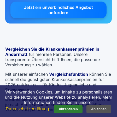
Jetzt ein unverbindliches Angebot
anfordern
Vergleichen Sie die Krankenkassenprämien in
Andermatt
für mehrere Personen. Unsere
transparente Übersicht hilft Ihnen, die passende
Versicherung zu wählen.
Mit unserer einfachen
Vergleichsfunktion
können Sie
schnell die günstigsten Krankenkassenprämien für
2026 entdecken – für Kinder, Jugendliche und
Erwachsene.
Wir verwenden Cookies, um Inhalte zu personalisieren
und die Nutzung unserer Website zu analysieren. Mehr
Denken Sie daran: Die Krankenkassenprämien können
Informationen finden Sie in unserer
je nach Alter, Gesundheitszustand und gewähltem
Datenschutzerklärung
.
Versicherungsmodell variieren.
Akzeptieren
Ablehnen