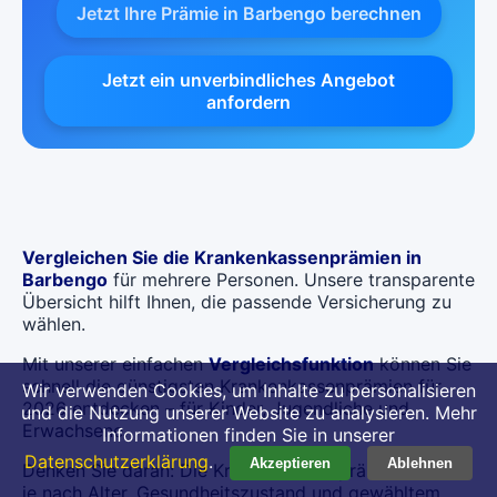
Jetzt Ihre Prämie in Barbengo berechnen
Jetzt ein unverbindliches Angebot
anfordern
Vergleichen Sie die Krankenkassenprämien in
Barbengo
für mehrere Personen. Unsere transparente
Übersicht hilft Ihnen, die passende Versicherung zu
wählen.
Mit unserer einfachen
Vergleichsfunktion
können Sie
schnell die günstigsten Krankenkassenprämien für
Wir verwenden Cookies, um Inhalte zu personalisieren
2026 entdecken – für Kinder, Jugendliche und
und die Nutzung unserer Website zu analysieren. Mehr
Erwachsene.
Informationen finden Sie in unserer
Datenschutzerklärung
.
Akzeptieren
Ablehnen
Denken Sie daran: Die Krankenkassenprämien können
je nach Alter, Gesundheitszustand und gewähltem