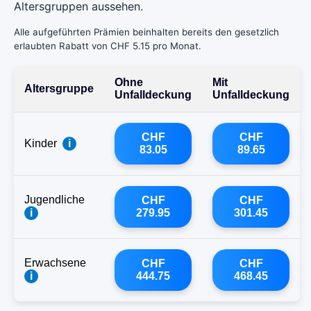
Altersgruppen aussehen.
Alle aufgeführten Prämien beinhalten bereits den gesetzlich
erlaubten Rabatt von CHF 5.15 pro Monat.
Ohne
Mit
Altersgruppe
Unfalldeckung
Unfalldeckung
CHF
CHF
Kinder
i
83.05
89.65
Jugendliche
CHF
CHF
i
279.95
301.45
Erwachsene
CHF
CHF
i
444.75
468.45