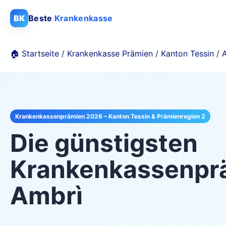
BK
Beste
Krankenkasse
🏠 Startseite
/
Krankenkasse Prämien
/
Kanton Tessin
/
Krankenkassenprämien 2026 – Kanton Tessin & Prämienregion 2
Die günstigsten
Krankenkassenprä
Ambrì