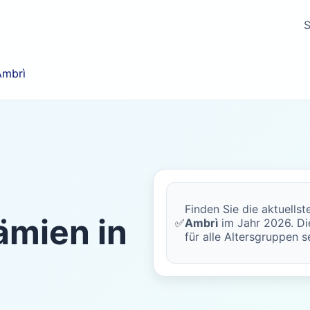
S
Ambrì
Finden Sie die aktuells
mien in
✅
Ambrì
im Jahr 2026. Die
für alle Altersgruppen s