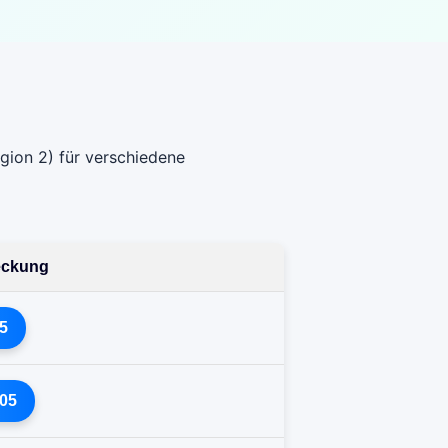
gion 2) für verschiedene
deckung
5
05