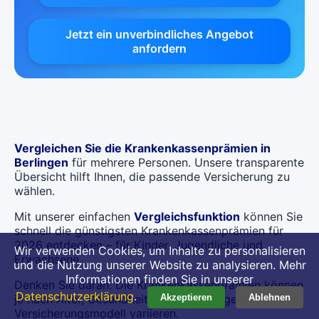
Jetzt ein unverbindliches Angebot
anfordern
Vergleichen Sie die Krankenkassenprämien in
Berlingen
für mehrere Personen. Unsere transparente
Übersicht hilft Ihnen, die passende Versicherung zu
wählen.
Mit unserer einfachen
Vergleichsfunktion
können Sie
schnell die günstigsten Krankenkassenprämien für
2026 entdecken – für Kinder, Jugendliche und
Wir verwenden Cookies, um Inhalte zu personalisieren
Erwachsene.
und die Nutzung unserer Website zu analysieren. Mehr
Informationen finden Sie in unserer
Denken Sie daran: Die Krankenkassenprämien können
Datenschutzerklärung
.
je nach Alter, Gesundheitszustand und gewähltem
Akzeptieren
Ablehnen
Versicherungsmodell variieren.