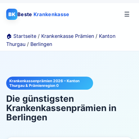
☰
BK
Beste
Krankenkasse
🏠 Startseite
/
Krankenkasse Prämien
/
Kanton
Thurgau
/
Berlingen
Krankenkassenprämien 2026 – Kanton
Thurgau & Prämienregion 0
Die günstigsten
Krankenkassenprämien in
Berlingen