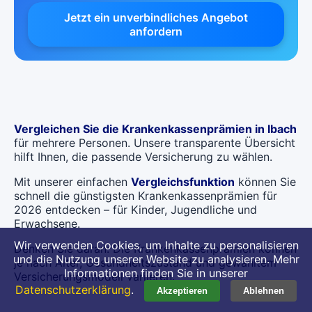
Jetzt ein unverbindliches Angebot
anfordern
Vergleichen Sie die Krankenkassenprämien in Ibach
für mehrere Personen. Unsere transparente Übersicht
hilft Ihnen, die passende Versicherung zu wählen.
Mit unserer einfachen
Vergleichsfunktion
können Sie
schnell die günstigsten Krankenkassenprämien für
2026 entdecken – für Kinder, Jugendliche und
Erwachsene.
Wir verwenden Cookies, um Inhalte zu personalisieren
Denken Sie daran: Die Krankenkassenprämien können
und die Nutzung unserer Website zu analysieren. Mehr
je nach Alter, Gesundheitszustand und gewähltem
Informationen finden Sie in unserer
Versicherungsmodell variieren.
Datenschutzerklärung
.
Akzeptieren
Ablehnen