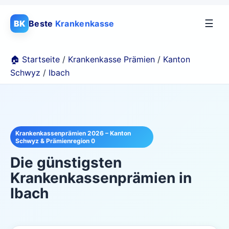
☰
BK
Beste
Krankenkasse
🏠 Startseite
/
Krankenkasse Prämien
/
Kanton
Schwyz
/
Ibach
Krankenkassenprämien 2026 – Kanton
Schwyz & Prämienregion 0
Die günstigsten
Krankenkassenprämien in
Ibach