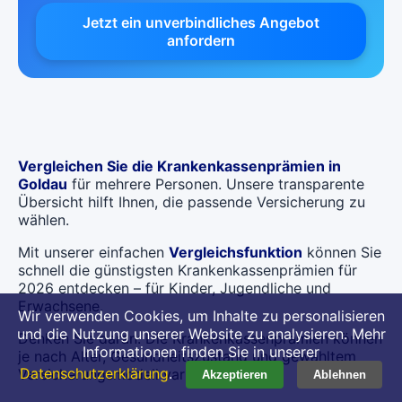
Jetzt ein unverbindliches Angebot
anfordern
Vergleichen Sie die Krankenkassenprämien in
Goldau
für mehrere Personen. Unsere transparente
Übersicht hilft Ihnen, die passende Versicherung zu
wählen.
Mit unserer einfachen
Vergleichsfunktion
können Sie
schnell die günstigsten Krankenkassenprämien für
2026 entdecken – für Kinder, Jugendliche und
Erwachsene.
Wir verwenden Cookies, um Inhalte zu personalisieren
und die Nutzung unserer Website zu analysieren. Mehr
Denken Sie daran: Die Krankenkassenprämien können
Informationen finden Sie in unserer
je nach Alter, Gesundheitszustand und gewähltem
Datenschutzerklärung
.
Versicherungsmodell variieren.
Akzeptieren
Ablehnen