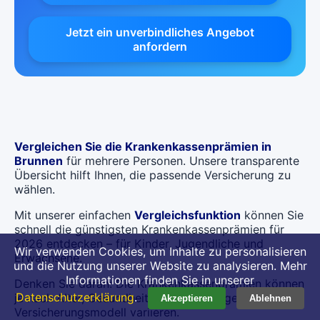
Jetzt ein unverbindliches Angebot
anfordern
Vergleichen Sie die Krankenkassenprämien in
Brunnen
für mehrere Personen. Unsere transparente
Übersicht hilft Ihnen, die passende Versicherung zu
wählen.
Mit unserer einfachen
Vergleichsfunktion
können Sie
schnell die günstigsten Krankenkassenprämien für
2026 entdecken – für Kinder, Jugendliche und
Wir verwenden Cookies, um Inhalte zu personalisieren
Erwachsene.
und die Nutzung unserer Website zu analysieren. Mehr
Informationen finden Sie in unserer
Denken Sie daran: Die Krankenkassenprämien können
Datenschutzerklärung
.
je nach Alter, Gesundheitszustand und gewähltem
Akzeptieren
Ablehnen
Versicherungsmodell variieren.