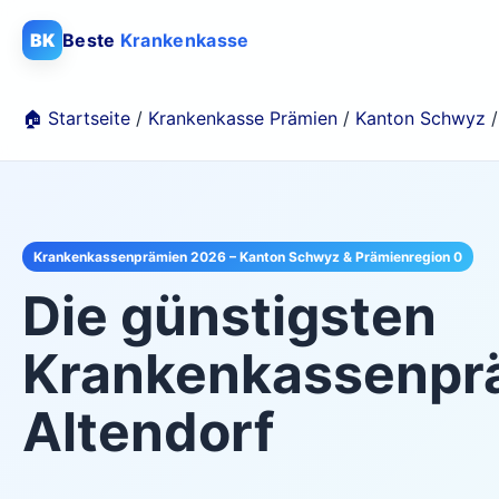
BK
Beste
Krankenkasse
🏠 Startseite
/
Krankenkasse Prämien
/
Kanton Schwyz
Krankenkassenprämien 2026 – Kanton Schwyz & Prämienregion 0
Die günstigsten
Krankenkassenprä
Altendorf