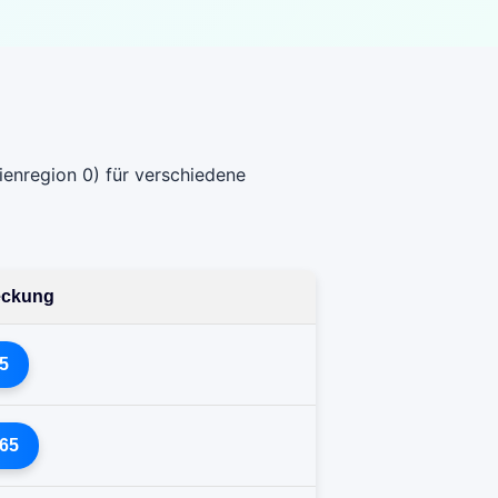
enregion 0) für verschiedene
deckung
5
65