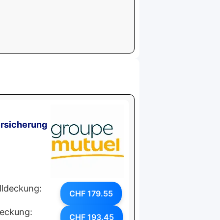
rsicherung
lldeckung:
CHF 179.55
deckung:
CHF 193.45