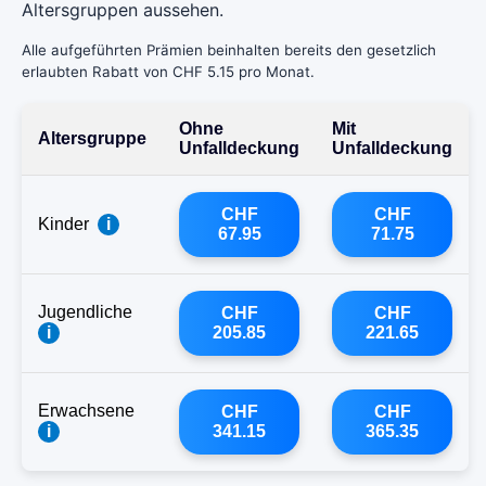
Altersgruppen aussehen.
Alle aufgeführten Prämien beinhalten bereits den gesetzlich
erlaubten Rabatt von CHF 5.15 pro Monat.
Ohne
Mit
Altersgruppe
Unfalldeckung
Unfalldeckung
CHF
CHF
Kinder
i
67.95
71.75
Jugendliche
CHF
CHF
i
205.85
221.65
Erwachsene
CHF
CHF
i
341.15
365.35