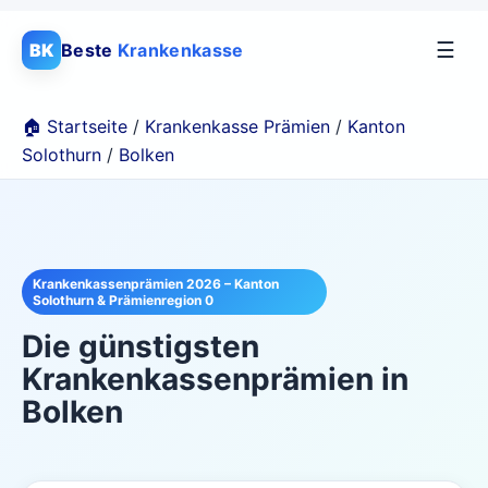
☰
BK
Beste
Krankenkasse
🏠 Startseite
/
Krankenkasse Prämien
/
Kanton
Solothurn
/
Bolken
Krankenkassenprämien 2026 – Kanton
Solothurn & Prämienregion 0
Die günstigsten
Krankenkassenprämien in
Bolken