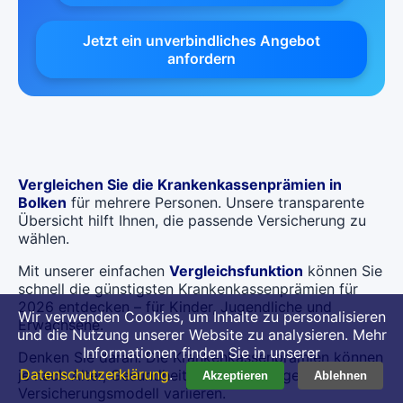
Jetzt ein unverbindliches Angebot
anfordern
Vergleichen Sie die Krankenkassenprämien in
Bolken
für mehrere Personen. Unsere transparente
Übersicht hilft Ihnen, die passende Versicherung zu
wählen.
Mit unserer einfachen
Vergleichsfunktion
können Sie
schnell die günstigsten Krankenkassenprämien für
2026 entdecken – für Kinder, Jugendliche und
Wir verwenden Cookies, um Inhalte zu personalisieren
Erwachsene.
und die Nutzung unserer Website zu analysieren. Mehr
Informationen finden Sie in unserer
Denken Sie daran: Die Krankenkassenprämien können
Datenschutzerklärung
.
je nach Alter, Gesundheitszustand und gewähltem
Akzeptieren
Ablehnen
Versicherungsmodell variieren.