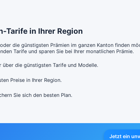
andard Modell:
Grundversicherung
ne Unfalldeckung:
CHF 118.85
t Unfalldeckung:
-Tarife in Ihrer Region
CHF 128.15
 oder die günstigsten Prämien im ganzen Kanton finden möc
den Tarife und sparen Sie bei Ihrer monatlichen Prämie.
 über die günstigsten Tarife und Modelle.
en Preise in Ihrer Region.
chern Sie sich den besten Plan.
Jetzt ein un