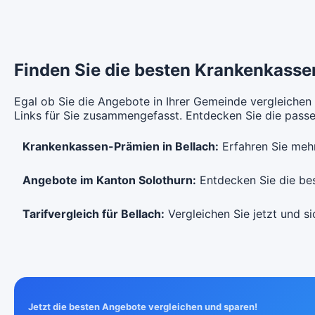
Hausarzt Modell:
Multimed
St
Ohne Unfalldeckung:
Oh
CHF 111.85
Mit Unfalldeckung:
Mi
Finden Sie die besten Krankenkassen
CHF 120.65
Egal ob Sie die Angebote in Ihrer Gemeinde vergleichen
Links für Sie zusammengefasst. Entdecken Sie die passen
Krankenkassen-Prämien in Bellach:
Erfahren Sie mehr
Angebote im Kanton Solothurn:
Entdecken Sie die best
Tarifvergleich für Bellach:
Vergleichen Sie jetzt und si
Jetzt die besten Angebote vergleichen und sparen!