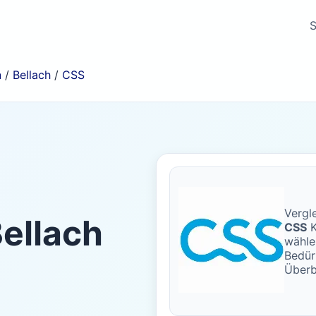
S
n
/
Bellach
/
CSS
Vergle
ellach
CSS
K
wähle
Bedür
Überb