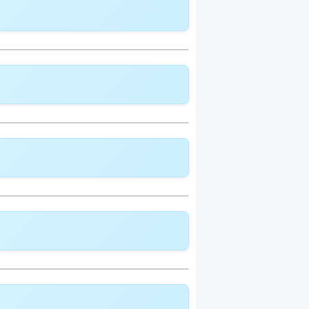
odell:
Multimed
lldeckung:
CHF 363.05
deckung:
CHF 390.75
odell:
Multimed
lldeckung:
CHF 390.15
deckung:
CHF 419.95
odell:
Multimed
lldeckung:
CHF 417.25
deckung:
CHF
odell:
Multimed
449.05