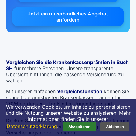
Jetzt ein unverbindliches Angebot
anfordern
Vergleichen Sie die Krankenkassenprämien in Buch
SH
für mehrere Personen. Unsere transparente
Übersicht hilft Ihnen, die passende Versicherung zu
wählen.
Mit unserer einfachen
Vergleichsfunktion
können Sie
schnell die günstigsten Krankenkassenprämien für
2026 entdecken – für Kinder, Jugendliche und
Wir verwenden Cookies, um Inhalte zu personalisieren
Erwachsene.
und die Nutzung unserer Website zu analysieren. Mehr
Informationen finden Sie in unserer
Denken Sie daran: Die Krankenkassenprämien können
Datenschutzerklärung
.
je nach Alter, Gesundheitszustand und gewähltem
Akzeptieren
Ablehnen
Versicherungsmodell variieren.