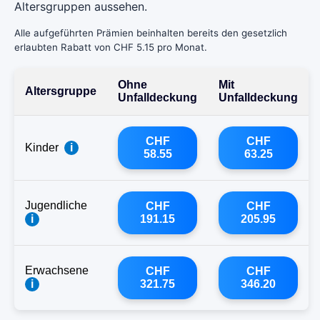
Altersgruppen aussehen.
Alle aufgeführten Prämien beinhalten bereits den gesetzlich
erlaubten Rabatt von CHF 5.15 pro Monat.
Ohne
Mit
Altersgruppe
Unfalldeckung
Unfalldeckung
CHF
CHF
Kinder
i
58.55
63.25
Jugendliche
CHF
CHF
i
191.15
205.95
Erwachsene
CHF
CHF
i
321.75
346.20