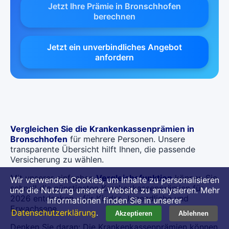
Jetzt Ihre Prämie in Bronschhofen
berechnen
Jetzt ein unverbindliches Angebot
anfordern
Vergleichen Sie die Krankenkassenprämien in
Bronschhofen
für mehrere Personen. Unsere
transparente Übersicht hilft Ihnen, die passende
Versicherung zu wählen.
Mit unserer einfachen
Vergleichsfunktion
können Sie
Wir verwenden Cookies, um Inhalte zu personalisieren
schnell die günstigsten Krankenkassenprämien für
und die Nutzung unserer Website zu analysieren. Mehr
2026 entdecken – für Kinder, Jugendliche und
Informationen finden Sie in unserer
Erwachsene.
Datenschutzerklärung
.
Akzeptieren
Ablehnen
Denken Sie daran: Die Krankenkassenprämien können