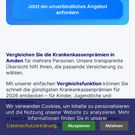
Jetzt ein unverbindliches Angebot
anfordern
Vergleichen Sie die Krankenkassenprämien in
Amden
für mehrere Personen. Unsere transparente
Übersicht hilft Ihnen, die passende Versicherung zu
wählen.
Mit unserer einfachen
Vergleichsfunktion
können Sie
schnell die günstigsten Krankenkassenprämien für
2026 entdecken – für Kinder, Jugendliche und
Erwachsene.
Wir verwenden Cookies, um Inhalte zu personalisieren
und die Nutzung unserer Website zu analysieren. Mehr
Denken Sie daran: Die Krankenkassenprämien können
Informationen finden Sie in unserer
je nach Alter, Gesundheitszustand und gewähltem
Versicherungsmodell variieren.
Datenschutzerklärung
.
Akzeptieren
Ablehnen