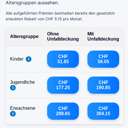
Altersgruppen aussehen.
Alle aufgeführten Prämien beinhalten bereits den gesetzlich
erlaubten Rabatt von CHF 5.15 pro Monat.
Ohne
Mit
Altersgruppe
Unfalldeckung
Unfalldeckung
CHF
CHF
Kinder
i
51.85
56.05
Jugendliche
CHF
CHF
i
177.25
190.85
Erwachsene
CHF
CHF
i
288.65
304.15