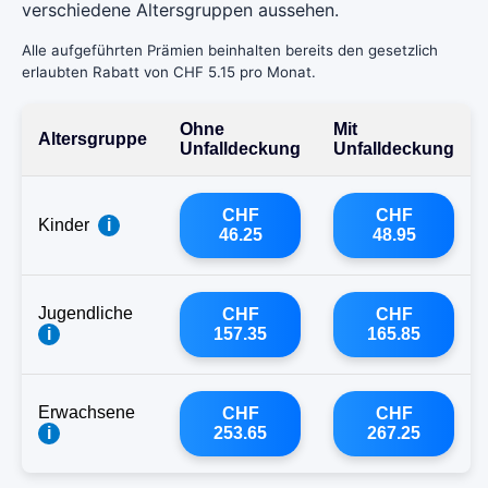
verschiedene Altersgruppen aussehen.
Alle aufgeführten Prämien beinhalten bereits den gesetzlich
erlaubten Rabatt von CHF 5.15 pro Monat.
Ohne
Mit
Altersgruppe
Unfalldeckung
Unfalldeckung
CHF
CHF
Kinder
i
46.25
48.95
Jugendliche
CHF
CHF
i
157.35
165.85
Erwachsene
CHF
CHF
i
253.65
267.25