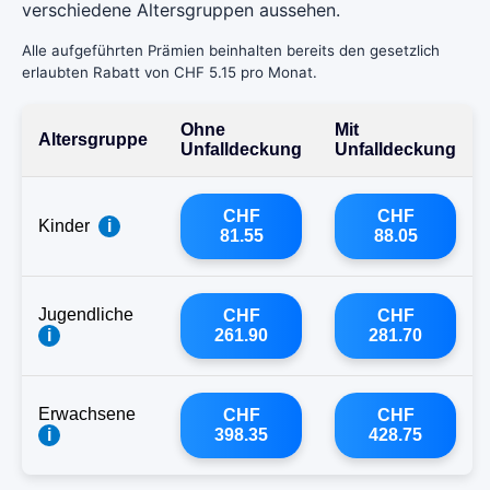
verschiedene Altersgruppen aussehen.
Alle aufgeführten Prämien beinhalten bereits den gesetzlich
erlaubten Rabatt von CHF 5.15 pro Monat.
Ohne
Mit
Altersgruppe
Unfalldeckung
Unfalldeckung
CHF
CHF
Kinder
i
81.55
88.05
Jugendliche
CHF
CHF
i
261.90
281.70
Erwachsene
CHF
CHF
i
398.35
428.75