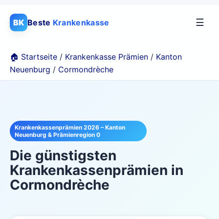
☰
BK
Beste
Krankenkasse
🏠 Startseite
/
Krankenkasse Prämien
/
Kanton
Neuenburg
/
Cormondrèche
Krankenkassenprämien 2026 – Kanton
Neuenburg & Prämienregion 0
Die günstigsten
Krankenkassenprämien in
Cormondrèche