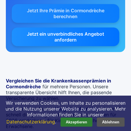
Jetzt Ihre Prämie in Cormondrèche
berechnen
Jetzt ein unverbindliches Angebot
anfordern
Vergleichen Sie die Krankenkassenprämien in
Cormondrèche
für mehrere Personen. Unsere
transparente Übersicht hilft Ihnen, die passende
Versicherung zu wählen.
Wir verwenden Cookies, um Inhalte zu personalisieren
Mit unserer einfachen
Vergleichsfunktion
können Sie
und die Nutzung unserer Website zu analysieren. Mehr
schnell die günstigsten Krankenkassenprämien für
Informationen finden Sie in unserer
2026 entdecken – für Kinder, Jugendliche und
Datenschutzerklärung
.
Akzeptieren
Ablehnen
Erwachsene.