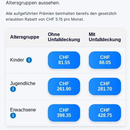
Altersgruppen aussehen.
Alle aufgeführten Prämien beinhalten bereits den gesetzlich
erlaubten Rabatt von CHF 5.15 pro Monat.
Ohne
Mit
Altersgruppe
Unfalldeckung
Unfalldeckung
CHF
CHF
Kinder
i
81.55
88.05
Jugendliche
CHF
CHF
i
261.90
281.70
Erwachsene
CHF
CHF
i
398.35
428.75