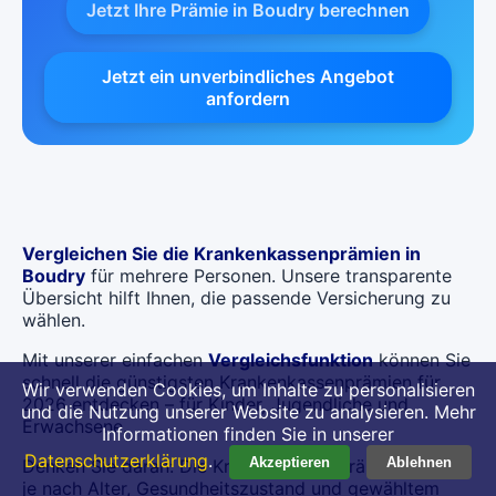
Jetzt Ihre Prämie in Boudry berechnen
Jetzt ein unverbindliches Angebot
anfordern
Vergleichen Sie die Krankenkassenprämien in
Boudry
für mehrere Personen. Unsere transparente
Übersicht hilft Ihnen, die passende Versicherung zu
wählen.
Mit unserer einfachen
Vergleichsfunktion
können Sie
schnell die günstigsten Krankenkassenprämien für
Wir verwenden Cookies, um Inhalte zu personalisieren
2026 entdecken – für Kinder, Jugendliche und
und die Nutzung unserer Website zu analysieren. Mehr
Erwachsene.
Informationen finden Sie in unserer
Datenschutzerklärung
.
Akzeptieren
Ablehnen
Denken Sie daran: Die Krankenkassenprämien können
je nach Alter, Gesundheitszustand und gewähltem