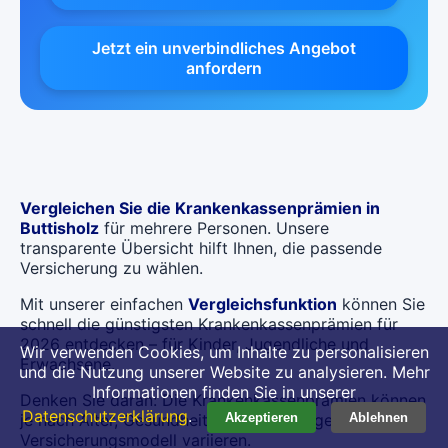
Jetzt ein unverbindliches Angebot
anfordern
Vergleichen Sie die Krankenkassenprämien in
Buttisholz
für mehrere Personen. Unsere
transparente Übersicht hilft Ihnen, die passende
Versicherung zu wählen.
Mit unserer einfachen
Vergleichsfunktion
können Sie
schnell die günstigsten Krankenkassenprämien für
2026 entdecken – für Kinder, Jugendliche und
Wir verwenden Cookies, um Inhalte zu personalisieren
Erwachsene.
und die Nutzung unserer Website zu analysieren. Mehr
Informationen finden Sie in unserer
Denken Sie daran: Die Krankenkassenprämien können
Datenschutzerklärung
.
je nach Alter, Gesundheitszustand und gewähltem
Akzeptieren
Ablehnen
Versicherungsmodell variieren.