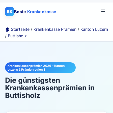
☰
BK
Beste
Krankenkasse
🏠 Startseite
/
Krankenkasse Prämien
/
Kanton Luzern
/
Buttisholz
Krankenkassenprämien 2026 – Kanton
Luzern & Prämienregion 3
Die günstigsten
Krankenkassenprämien in
Buttisholz