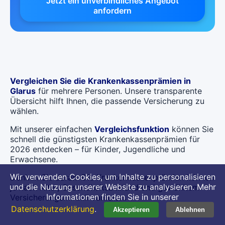
Jetzt ein unverbindliches Angebot
anfordern
Vergleichen Sie die Krankenkassenprämien in
Glarus
für mehrere Personen. Unsere transparente
Übersicht hilft Ihnen, die passende Versicherung zu
wählen.
Mit unserer einfachen
Vergleichsfunktion
können Sie
schnell die günstigsten Krankenkassenprämien für
2026 entdecken – für Kinder, Jugendliche und
Erwachsene.
Wir verwenden Cookies, um Inhalte zu personalisieren
Denken Sie daran: Die Krankenkassenprämien können
und die Nutzung unserer Website zu analysieren. Mehr
je nach Alter, Gesundheitszustand und gewähltem
Informationen finden Sie in unserer
Versicherungsmodell variieren.
Datenschutzerklärung
.
Akzeptieren
Ablehnen