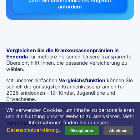
Jetzt ein unverbindliches Angebot
anfordern
Vergleichen Sie die Krankenkassenprämien in
Ennenda
für mehrere Personen. Unsere transparente
Übersicht hilft Ihnen, die passende Versicherung zu
wählen.
Mit unserer einfachen
Vergleichsfunktion
können Sie
schnell die günstigsten Krankenkassenprämien für
2026 entdecken – für Kinder, Jugendliche und
Erwachsene.
Wir verwenden Cookies, um Inhalte zu personalisieren
Denken Sie daran: Die Krankenkassenprämien können
und die Nutzung unserer Website zu analysieren. Mehr
je nach Alter, Gesundheitszustand und gewähltem
Informationen finden Sie in unserer
Versicherungsmodell variieren.
Datenschutzerklärung
.
Akzeptieren
Ablehnen