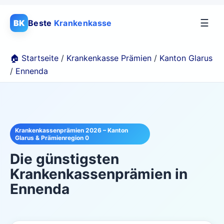
☰
BK
Beste
Krankenkasse
🏠 Startseite
/
Krankenkasse Prämien
/
Kanton Glarus
/
Ennenda
Krankenkassenprämien 2026 – Kanton
Glarus & Prämienregion 0
Die günstigsten
Krankenkassenprämien in
Ennenda