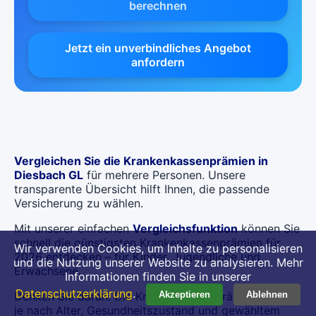
berechnen
Jetzt ein unverbindliches Angebot
anfordern
Vergleichen Sie die Krankenkassenprämien in
Diesbach GL
für mehrere Personen. Unsere
transparente Übersicht hilft Ihnen, die passende
Versicherung zu wählen.
Mit unserer einfachen
Vergleichsfunktion
können Sie
schnell die günstigsten Krankenkassenprämien für
Wir verwenden Cookies, um Inhalte zu personalisieren
2026 entdecken – für Kinder, Jugendliche und
und die Nutzung unserer Website zu analysieren. Mehr
Erwachsene.
Informationen finden Sie in unserer
Datenschutzerklärung
.
Denken Sie daran: Die Krankenkassenprämien können
Akzeptieren
Ablehnen
je nach Alter, Gesundheitszustand und gewähltem