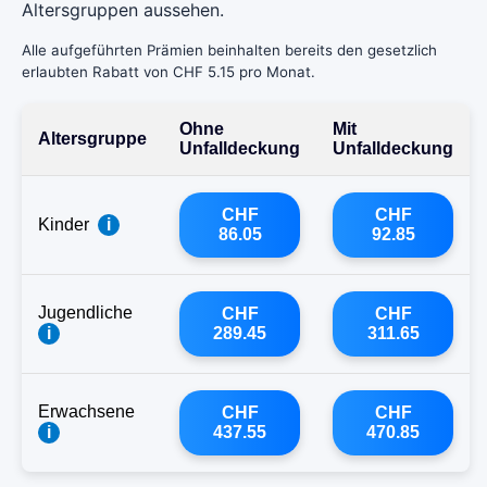
Altersgruppen aussehen.
Alle aufgeführten Prämien beinhalten bereits den gesetzlich
erlaubten Rabatt von CHF 5.15 pro Monat.
Ohne
Mit
Altersgruppe
Unfalldeckung
Unfalldeckung
CHF
CHF
Kinder
i
86.05
92.85
Jugendliche
CHF
CHF
i
289.45
311.65
Erwachsene
CHF
CHF
i
437.55
470.85