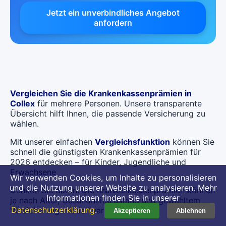
Jetzt ein unverbindliches Angebot
anfordern
Vergleichen Sie die Krankenkassenprämien in
Collex
für mehrere Personen. Unsere transparente
Übersicht hilft Ihnen, die passende Versicherung zu
wählen.
Mit unserer einfachen
Vergleichsfunktion
können Sie
schnell die günstigsten Krankenkassenprämien für
2026 entdecken – für Kinder, Jugendliche und
Erwachsene.
Wir verwenden Cookies, um Inhalte zu personalisieren
und die Nutzung unserer Website zu analysieren. Mehr
Denken Sie daran: Die Krankenkassenprämien können
Informationen finden Sie in unserer
je nach Alter, Gesundheitszustand und gewähltem
Datenschutzerklärung
.
Versicherungsmodell variieren.
Akzeptieren
Ablehnen