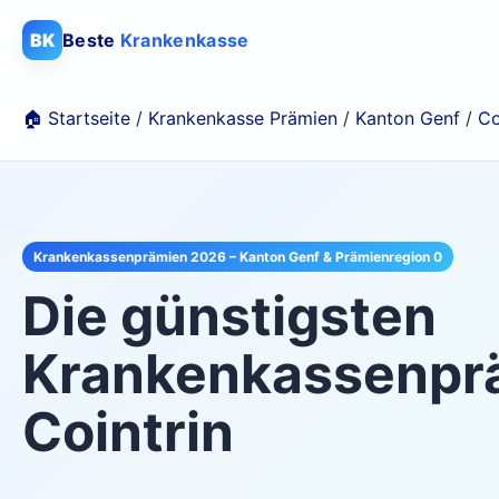
BK
Beste
Krankenkasse
🏠 Startseite
/
Krankenkasse Prämien
/
Kanton Genf
/
Co
Krankenkassenprämien 2026 – Kanton Genf & Prämienregion 0
Die günstigsten
Krankenkassenprä
Cointrin