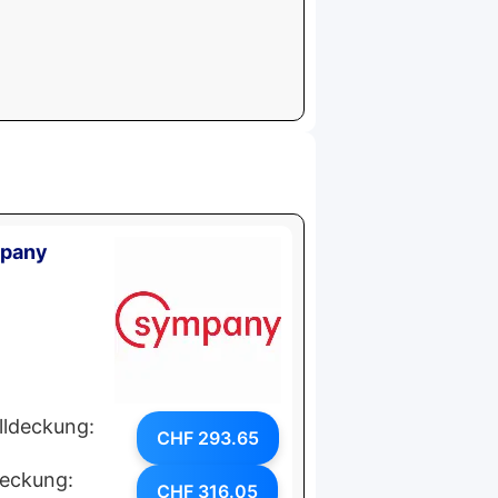
mpany
lldeckung:
CHF 293.65
deckung:
CHF 316.05