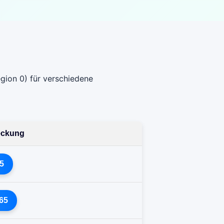
gion 0) für verschiedene
deckung
5
65