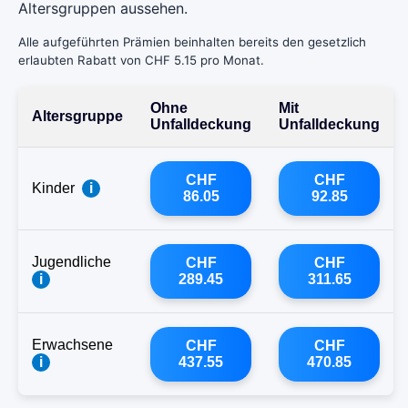
Altersgruppen aussehen.
Alle aufgeführten Prämien beinhalten bereits den gesetzlich
erlaubten Rabatt von CHF 5.15 pro Monat.
Ohne
Mit
Altersgruppe
Unfalldeckung
Unfalldeckung
CHF
CHF
Kinder
i
86.05
92.85
Jugendliche
CHF
CHF
i
289.45
311.65
Erwachsene
CHF
CHF
i
437.55
470.85