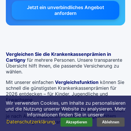
Jetzt ein unverbindliches Angebot
anfordern
Vergleichen Sie die Krankenkassenprämien in
Cartigny
für mehrere Personen. Unsere transparente
Übersicht hilft Ihnen, die passende Versicherung zu
wählen.
Mit unserer einfachen
Vergleichsfunktion
können Sie
schnell die günstigsten Krankenkassenprämien für
2026 entdecken – für Kinder, Jugendliche und
Erwachsene.
Wir verwenden Cookies, um Inhalte zu personalisieren
und die Nutzung unserer Website zu analysieren. Mehr
Denken Sie daran: Die Krankenkassenprämien können
Informationen finden Sie in unserer
je nach Alter, Gesundheitszustand und gewähltem
Datenschutzerklärung
.
Versicherungsmodell variieren.
Akzeptieren
Ablehnen