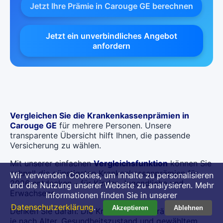
Jetzt Ihre Prämie in Carouge GE berechnen
Jetzt ein unverbindliches Angebot
anfordern
Vergleichen Sie die Krankenkassenprämien in
Carouge GE
für mehrere Personen. Unsere
transparente Übersicht hilft Ihnen, die passende
Versicherung zu wählen.
Mit unserer einfachen
Vergleichsfunktion
können Sie
schnell die günstigsten Krankenkassenprämien für
Wir verwenden Cookies, um Inhalte zu personalisieren
2026 entdecken – für Kinder, Jugendliche und
und die Nutzung unserer Website zu analysieren. Mehr
Erwachsene.
Informationen finden Sie in unserer
Datenschutzerklärung
.
Akzeptieren
Ablehnen
Denken Sie daran: Die Krankenkassenprämien können
je nach Alter, Gesundheitszustand und gewähltem