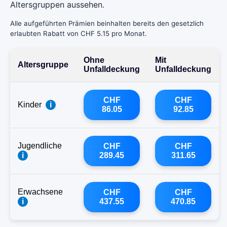
Altersgruppen aussehen.
Alle aufgeführten Prämien beinhalten bereits den gesetzlich
erlaubten Rabatt von CHF 5.15 pro Monat.
Ohne
Mit
Altersgruppe
Unfalldeckung
Unfalldeckung
CHF
CHF
Kinder
i
86.05
92.85
Jugendliche
CHF
CHF
i
289.45
311.65
Erwachsene
CHF
CHF
i
437.55
470.85