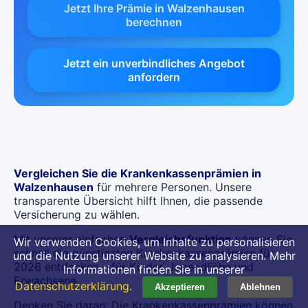
Jetzt Ihre Prämie in Walzenhausen
berechnen
Jetzt ein unverbindliches Angebot
anfordern
Vergleichen Sie die Krankenkassenprämien in
Walzenhausen
für mehrere Personen. Unsere
transparente Übersicht hilft Ihnen, die passende
Versicherung zu wählen.
Mit unserer einfachen
Vergleichsfunktion
können Sie
Wir verwenden Cookies, um Inhalte zu personalisieren
schnell die günstigsten Krankenkassenprämien für
und die Nutzung unserer Website zu analysieren. Mehr
2026 entdecken – für Kinder, Jugendliche und
Informationen finden Sie in unserer
Erwachsene.
Datenschutzerklärung
.
Akzeptieren
Ablehnen
Denken Sie daran: Die Krankenkassenprämien können