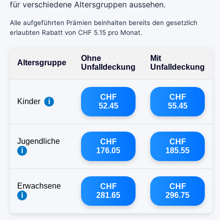
für verschiedene Altersgruppen aussehen.
Alle aufgeführten Prämien beinhalten bereits den gesetzlich
erlaubten Rabatt von CHF 5.15 pro Monat.
Ohne
Mit
Altersgruppe
Unfalldeckung
Unfalldeckung
CHF
CHF
Kinder
i
52.45
55.45
Jugendliche
CHF
CHF
i
176.05
185.55
Erwachsene
CHF
CHF
i
281.65
296.75