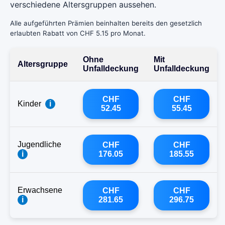
verschiedene Altersgruppen aussehen.
Alle aufgeführten Prämien beinhalten bereits den gesetzlich
erlaubten Rabatt von CHF 5.15 pro Monat.
Ohne
Mit
Altersgruppe
Unfalldeckung
Unfalldeckung
CHF
CHF
Kinder
i
52.45
55.45
Jugendliche
CHF
CHF
i
176.05
185.55
Erwachsene
CHF
CHF
i
281.65
296.75