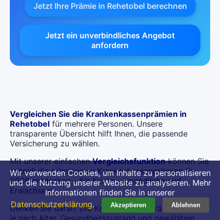
Jetzt Ihre Prämie in Rehetobel berechnen
Jetzt ein unverbindliches Angebot
anfordern
Vergleichen Sie die Krankenkassenprämien in
Rehetobel
für mehrere Personen. Unsere
transparente Übersicht hilft Ihnen, die passende
Versicherung zu wählen.
Mit unserer einfachen
Vergleichsfunktion
können Sie
schnell die günstigsten Krankenkassenprämien für
Wir verwenden Cookies, um Inhalte zu personalisieren
2026 entdecken – für Kinder, Jugendliche und
und die Nutzung unserer Website zu analysieren. Mehr
Erwachsene.
Informationen finden Sie in unserer
Datenschutzerklärung
.
Akzeptieren
Ablehnen
Denken Sie daran: Die Krankenkassenprämien können
je nach Alter, Gesundheitszustand und gewähltem