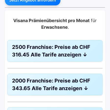
Visana Prämienübersicht pro Monat
für
Erwachsene
.
2500 Franchise:
Preise ab
CHF
316.45
Alle Tarife anzeigen
↓
Weitere Modelle Modell:
Combi Care
2000 Franchise:
Preise ab
CHF
Ohne Unfalldeckung:
CHF 316.45
343.65
Alle Tarife anzeigen
↓
Mit Unfalldeckung:
CHF 338.95