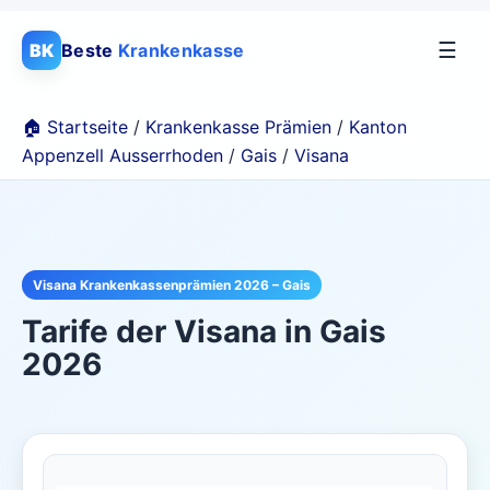
☰
BK
Beste
Krankenkasse
🏠 Startseite
/
Krankenkasse Prämien
/
Kanton
Appenzell Ausserrhoden
/
Gais
/
Visana
Visana Krankenkassenprämien 2026 – Gais
Tarife der
Visana
in
Gais
2026