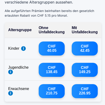
verschiedene Altersgruppen aussehen.
Alle aufgeführten Prämien beinhalten bereits den gesetzlich
erlaubten Rabatt von CHF 5.15 pro Monat.
Ohne
Mit
Altersgruppe
Unfalldeckung
Unfalldeckung
CHF
CHF
Kinder
i
40.05
42.45
Jugendliche
CHF
CHF
i
138.45
149.25
Erwachsene
CHF
CHF
i
210.75
226.95