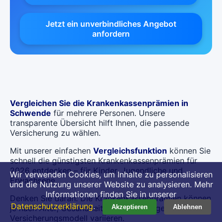
Jetzt ein unverbindliches Angebot
anfordern
Vergleichen Sie die Krankenkassenprämien in
Schwende
für mehrere Personen. Unsere
transparente Übersicht hilft Ihnen, die passende
Versicherung zu wählen.
Mit unserer einfachen
Vergleichsfunktion
können Sie
schnell die günstigsten Krankenkassenprämien für
2026 entdecken – für Kinder, Jugendliche und
Wir verwenden Cookies, um Inhalte zu personalisieren
Erwachsene.
und die Nutzung unserer Website zu analysieren. Mehr
Informationen finden Sie in unserer
Denken Sie daran: Die Krankenkassenprämien können
Datenschutzerklärung
.
je nach Alter, Gesundheitszustand und gewähltem
Akzeptieren
Ablehnen
Versicherungsmodell variieren.