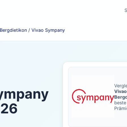
S
Bergdietikon
/
Vivao Sympany
Vergle
Sympany
Viva
Bergd
beste 
26
Prämi