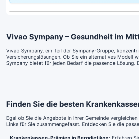
CHF 122.35
Hausarzt Modell:
casamed pharm
Ha
Ohne Unfalldeckung:
Oh
Mit Unfalldeckung:
Mi
CHF 113.05
CHF 131.85
HMO Modell:
casamed hmo
Ha
Mit Unfalldeckung:
Mi
CHF 121.85
Ohne Unfalldeckung:
Oh
CHF 133.15
Vivao Sympany – Gesundheit im Mit
Hausarzt Modell:
casamed pharm
Ha
Ohne Unfalldeckung:
Oh
Mit Unfalldeckung:
Mi
CHF 123.85
CHF 143.55
Vivao Sympany, ein Teil der Sympany-Gruppe, konzentrie
Versicherungslösungen. Ob Sie ein alternatives Modell
Mit Unfalldeckung:
Mi
Sympany bietet für jeden Bedarf die passende Lösung. En
CHF 133.55
Hausarzt Modell:
casamed pharm
Ha
Ohne Unfalldeckung:
Oh
CHF 134.65
Mit Unfalldeckung:
Mi
CHF 145.15
Finden Sie die besten Krankenkassen
Egal ob Sie die Angebote in Ihrer Gemeinde vergleichen
Links für Sie zusammengefasst. Entdecken Sie die passen
Krankenkassen-Prämien in Bergdietikon:
Erfahren Si