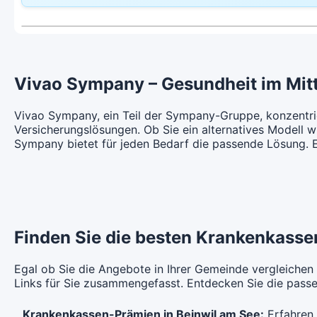
CHF 122.35
Hausarzt Modell:
casamed pharm
Ha
Ohne Unfalldeckung:
Oh
Mit Unfalldeckung:
Mi
CHF 113.05
CHF 131.85
Weitere Modelle Modell:
FlexHelp 24
HM
Mit Unfalldeckung:
Mi
CHF 121.85
Ohne Unfalldeckung:
Oh
CHF 133.15
Vivao Sympany – Gesundheit im Mit
Hausarzt Modell:
casamed pharm
Ha
Ohne Unfalldeckung:
Oh
Mit Unfalldeckung:
Mi
CHF 123.85
CHF 143.55
Vivao Sympany, ein Teil der Sympany-Gruppe, konzentrie
Versicherungslösungen. Ob Sie ein alternatives Modell
Mit Unfalldeckung:
Mi
Sympany bietet für jeden Bedarf die passende Lösung. En
CHF 133.55
Hausarzt Modell:
casamed pharm
Ha
Ohne Unfalldeckung:
Oh
CHF 134.65
Mit Unfalldeckung:
Mi
CHF 145.15
Finden Sie die besten Krankenkassen
Egal ob Sie die Angebote in Ihrer Gemeinde vergleichen
Links für Sie zusammengefasst. Entdecken Sie die passen
Krankenkassen-Prämien in Beinwil am See:
Erfahren 