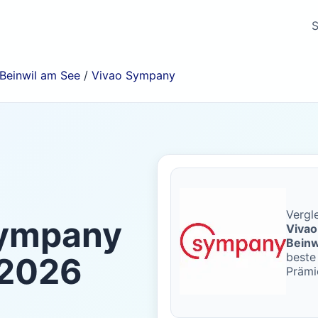
S
Beinwil am See
/
Vivao Sympany
Vergle
Sympany
Viva
Beinw
beste 
2026
Prämi