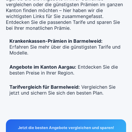
Mit Unfalldeckung:
vergleichen oder die günstigsten Prämien im ganzen
Mit Unfalldeckung:
CHF 105.05
Mit Unfalldeckung:
CHF 99.25
Mit Unfalldeckung:
Kanton finden möchten – hier haben wir die
CHF 93.45
CHF 93.25
wichtigsten Links für Sie zusammengefasst.
Entdecken Sie die passenden Tarife und sparen Sie
Hausarzt Modell:
Hausspital
Hausarzt Modell:
PreventoMed
bei Ihrer monatlichen Prämie.
Standard Modell:
Grundversicherung
Ohne Unfalldeckung:
Ohne Unfalldeckung:
CHF 97.35
Ohne Unfalldeckung:
CHF 91.95
CHF 91.85
Krankenkassen-Prämien in Barmelweid:
Mit Unfalldeckung:
Erfahren Sie mehr über die günstigsten Tarife und
Mit Unfalldeckung:
CHF 105.05
Mit Unfalldeckung:
CHF 99.25
Modelle.
CHF 99.15
Hausarzt Modell:
PreventoMed
Angebote im Kanton Aargau:
Entdecken Sie die
Standard Modell:
Grundversicherung
besten Preise in Ihrer Region.
Ohne Unfalldeckung:
Ohne Unfalldeckung:
CHF 97.35
CHF 97.25
Tarifvergleich für Barmelweid:
Vergleichen Sie
Mit Unfalldeckung:
Mit Unfalldeckung:
CHF 105.05
jetzt und sichern Sie sich den besten Plan.
CHF 104.95
Standard Modell:
Grundversicherung
Ohne Unfalldeckung:
CHF 102.65
Jetzt die besten Angebote vergleichen und sparen!
Mit Unfalldeckung: